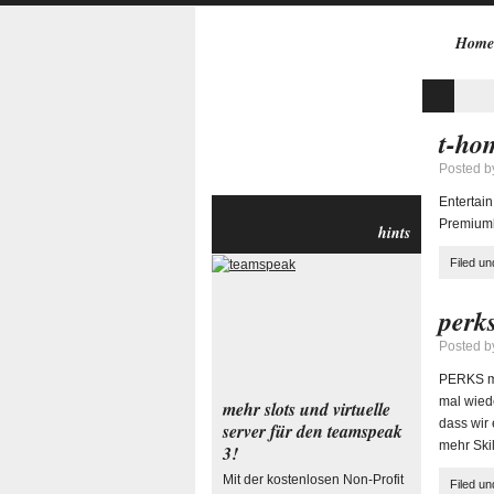
Home
t-ho
Posted 
Entertai
Premiumk
hints
Filed u
perk
Posted 
PERKS ma
mal wied
mehr slots und virtuelle
dass wir
server für den teamspeak
mehr Ski
3!
Mit der kostenlosen Non-Profit
Filed u