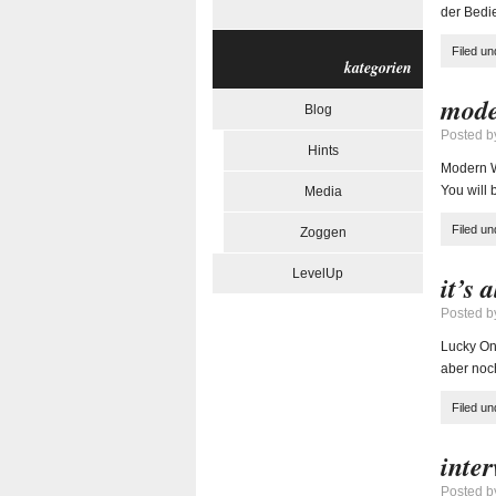
der Bed
Filed u
kategorien
mode
Blog
Posted 
Hints
Modern Wa
You will 
Media
Filed u
Zoggen
LevelUp
it’s 
Posted 
Lucky On
aber noc
Filed u
inter
Posted 