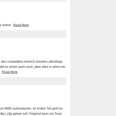
os online:
Read More
ür den competition bereich müssten allerdings
t es sicher auch noch, aber alles in allem ein
).
Read More
n um MW2 aufzuräumen. Im ersten Teil geht es
fig (.cfg) geben soll. Folgend kann ein Scan