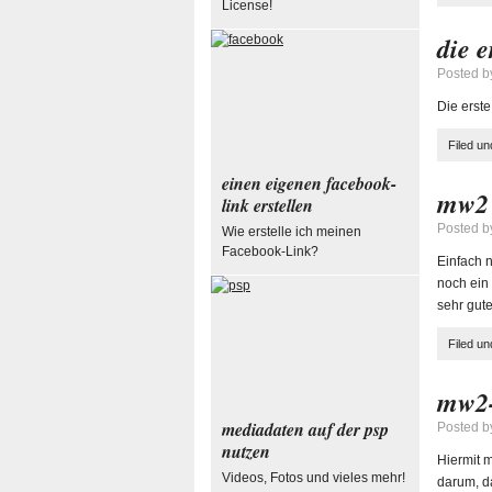
License!
die e
Posted 
Die erste
Filed u
einen eigenen facebook-
mw2 
link erstellen
Posted 
Wie erstelle ich meinen
Facebook-Link?
Einfach n
noch ein 
sehr gut
Filed u
mw2-
mediadaten auf der psp
Posted 
nutzen
Hiermit 
Videos, Fotos und vieles mehr!
darum, da