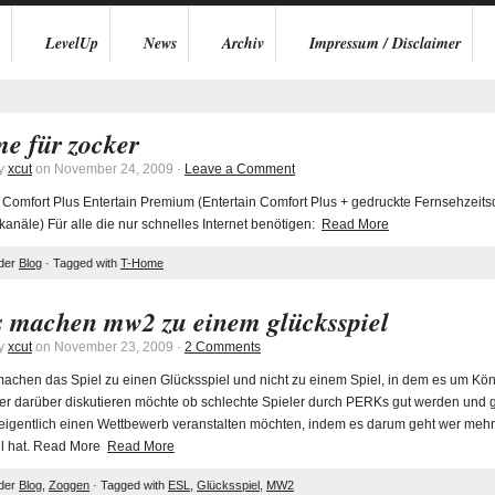
LevelUp
News
Archiv
Impressum / Disclaimer
me für zocker
by
xcut
on November 24, 2009 ·
Leave a Comment
n Comfort Plus Entertain Premium (Entertain Comfort Plus + gedruckte Fernsehzeits
anäle) Für alle die nur schnelles Internet benötigen:
Read More
nder
Blog
· Tagged with
T-Home
s machen mw2 zu einem glücksspiel
by
xcut
on November 23, 2009 ·
2 Comments
chen das Spiel zu einen Glücksspiel und nicht zu einem Spiel, in dem es um Könn
er darüber diskutieren möchte ob schlechte Spieler durch PERKs gut werden und gut
 eigentlich einen Wettbewerb veranstalten möchten, indem es darum geht wer mehr 
ll hat. Read More
Read More
nder
Blog
,
Zoggen
· Tagged with
ESL
,
Glücksspiel
,
MW2