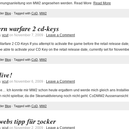
ienungsanleitung von MW2 angesehen werden. Read More
Read More
nder
Blog
· Tagged with
CoD
,
MW2
rn warfare 2 cd-keys
by
xcut
on November 7, 2009 ·
Leave a Comment
rfare 2 CD-Keys If you attempt to activate the game before the retail release date
be able to activate your CD Key on the retail release date, currently set for Nov
nder
Blog
· Tagged with
CoD
,
MW2
alive!
by
xcut
on November 6, 2009 ·
Leave a Comment
e… Ich konnte mir MW2 schon heute ergattern und werde mich gleich ans Installi
h nicht spielbar, da die Steamaktivierung noch nicht geht. CoDMW2 Aussenansi
nder
Blog
· Tagged with
CoD
,
MW2
webs tipp für zocker
by
xcut
on November 2, 2009 ·
Leave a Comment