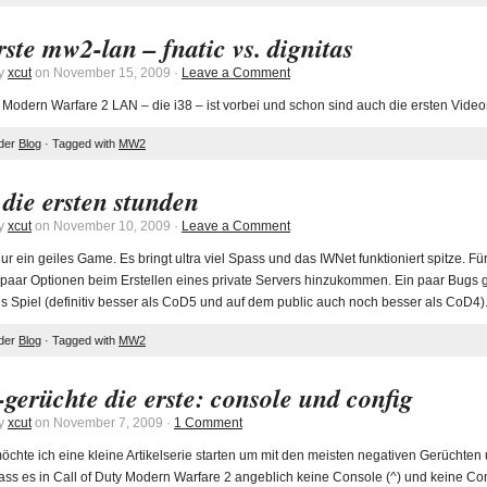
rste mw2-lan – fnatic vs. dignitas
by
xcut
on November 15, 2009 ·
Leave a Comment
 Modern Warfare 2 LAN – die i38 – ist vorbei und schon sind auch die ersten Vide
nder
Blog
· Tagged with
MW2
die ersten stunden
by
xcut
on November 10, 2009 ·
Leave a Comment
ur ein geiles Game. Es bringt ultra viel Spass und das IWNet funktioniert spitze. F
paar Optionen beim Erstellen eines private Servers hinzukommen. Ein paar Bugs gib
es Spiel (definitiv besser als CoD5 und auf dem public auch noch besser als CoD4
nder
Blog
· Tagged with
MW2
gerüchte die erste: console und config
by
xcut
on November 7, 2009 ·
1 Comment
möchte ich eine kleine Artikelserie starten um mit den meisten negativen Gerüchte
ss es in Call of Duty Modern Warfare 2 angeblich keine Console (^) und keine Con