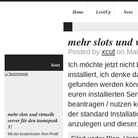
Home
LevelUp
News
mehr slots und 
Posted by
xcut
on Mai
Ich möchte jetzt nich
hints
installiert, ich denke 
gefunden werden könne
euren installierten Se
beantragen / nutzen kö
der standard Installat
mehr slots und virtuelle
server für den teamspeak
anzulegen und dieser.
3!
Mit der kostenlosen Non-Profit