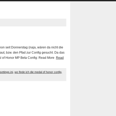
hon seit Donnerstag (naja, wären da nicht die
ut, bzw. den Pfad zur Config gesucht. Da das
edal of Honor MP Beta Config: Read More
Read
settings.ini
,
wo finde ich die medal of honor config
,