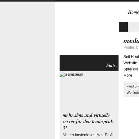
Home
meda
Posted 
Seit Heut
Website-
hints
Spiel di
More
Filed u
Wo find
mehr slots und virtuelle
server für den teamspeak
3!
Mit der kostenlosen Non-Profit