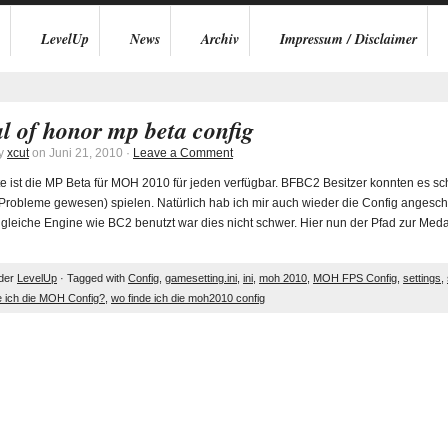
LevelUp
News
Archiv
Impressum / Disclaimer
l of honor mp beta config
by
xcut
on Juni 21, 2010 ·
Leave a Comment
e ist die MP Beta für MOH 2010 für jeden verfügbar. BFBC2 Besitzer konnten es sc
Probleme gewesen) spielen. Natürlich hab ich mir auch wieder die Config angescha
e gleiche Engine wie BC2 benutzt war dies nicht schwer. Hier nun der Pfad zur M
nder
LevelUp
· Tagged with
Config
,
gamesetting.ini
,
ini
,
moh 2010
,
MOH FPS Config
,
settings
,
e ich die MOH Config?
,
wo finde ich die moh2010 config