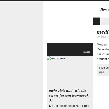
Home
medi
Posted 
Morgen is
Reise do
hints
bin ich 
braucht e
Filed u
PSP
mehr slots und virtuelle
server für den teamspeak
3!
Mit der kostenlosen Non-Profit