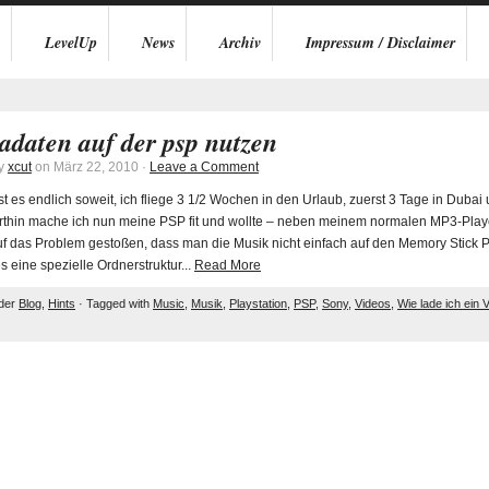
LevelUp
News
Archiv
Impressum / Disclaimer
adaten auf der psp nutzen
by
xcut
on März 22, 2010 ·
Leave a Comment
t es endlich soweit, ich fliege 3 1/2 Wochen in den Urlaub, zuerst 3 Tage in Dubai
rthin mache ich nun meine PSP fit und wollte – neben meinem normalen MP3-Play
auf das Problem gestoßen, dass man die Musik nicht einfach auf den Memory Stick
s eine spezielle Ordnerstruktur...
Read More
nder
Blog
,
Hints
· Tagged with
Music
,
Musik
,
Playstation
,
PSP
,
Sony
,
Videos
,
Wie lade ich ein