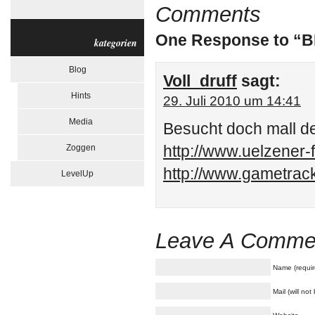
Comments
One Response to “
kategorien
Blog
Voll_druff
sagt:
Hints
29. Juli 2010 um 14:41
Media
Besucht doch mall 
http://www.uelzener-
Zoggen
http://www.gametrac
LevelUp
Leave A Comme
Name (requir
Mail (will no