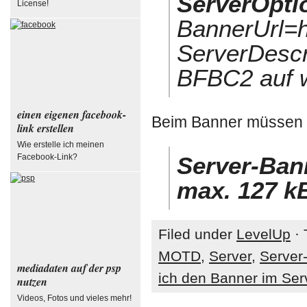
ServerOptio
License!
BannerUrl=h
ServerDescr
BFBC2 auf 
einen eigenen facebook-
Beim Banner müssen f
link erstellen
Wie erstelle ich meinen
Facebook-Link?
Server-Bann
max. 127 k
Filed under
LevelUp
· 
MOTD
,
Server
,
Server
mediadaten auf der psp
ich den Banner im Se
nutzen
Videos, Fotos und vieles mehr!