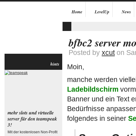
Home
LevelUp
News
bfbc2 server mo
Posted by
xcut
on Sam
hints
Moin,
manche werden vielle
Ladebildschirm
vorm 
Banner und ein Text e
Bedürfnisse anpassen
mehr slots und virtuelle
folgendes in seiner
Se
server für den teamspeak
3!
Mit der kostenlosen Non-Profit