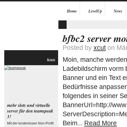
Home
LevelUp
News
bfbc2 server mo
Posted by
xcut
on Mär
Moin, manche werden 
hints
Ladebildschirm vorm b
Banner und ein Text e
Bedürfnisse anpassen
folgendes in seiner Se
BannerUrl=http://www
mehr slots und virtuelle
server für den teamspeak
ServerDescription=M
3!
Beim...
Read More
Mit der kostenlosen Non-Profit