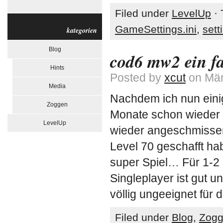
Filed under
LevelUp
· 
GameSettings.ini
,
sett
kategorien
Blog
cod6 mw2 ein fa
Hints
Posted by
xcut
on Mär
Media
Nachdem ich nun einig
Zoggen
Monate schon wieder i
LevelUp
wieder angeschmissen
Level 70 geschafft ha
super Spiel… Für 1-2
Singleplayer ist gut u
völlig ungeeignet für 
Filed under
Blog
,
Zog