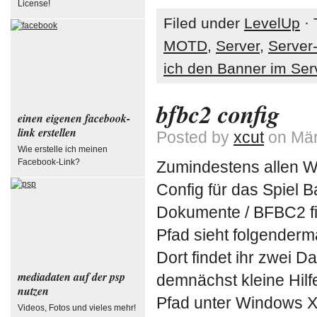
License!
Filed under
LevelUp
· 
MOTD
,
Server
,
Server
ich den Banner im Se
bfbc2 config
einen eigenen facebook-
link erstellen
Posted by
xcut
on Mär
Wie erstelle ich meinen
Facebook-Link?
Zumindestens allen Wi
Config für das Spiel 
Dokumente / BFBC2 fi
Pfad sieht folgende
Dort findet ihr zwei Da
mediadaten auf der psp
demnächst kleine Hil
nutzen
Pfad unter Windows X
Videos, Fotos und vieles mehr!