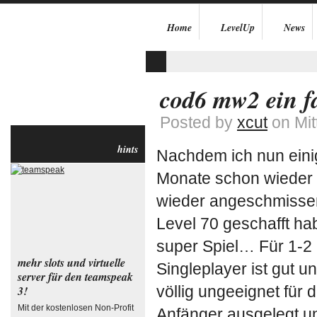
Home
LevelUp
News
cod6 mw2 ein fa
Posted by
xcut
on Mit
hints
Nachdem ich nun einig
Monate schon wieder i
wieder angeschmissen
Level 70 geschafft ha
super Spiel… Für 1-2
mehr slots und virtuelle
Singleplayer ist gut u
server für den teamspeak
völlig ungeeignet für 
3!
Mit der kostenlosen Non-Profit
Anfänger ausgelegt un