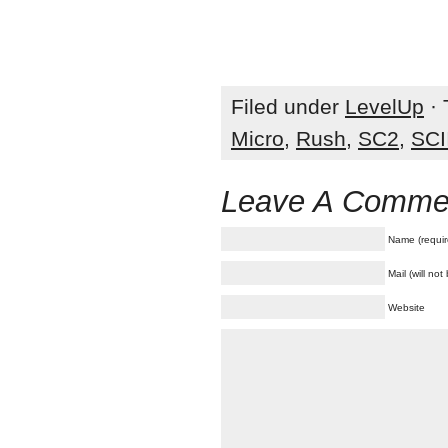
Filed under
LevelUp
· 
Micro
,
Rush
,
SC2
,
SCI
Leave A Comme
Name (requir
Mail (will no
Website