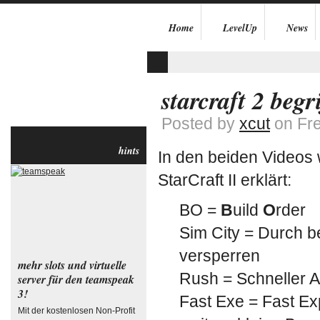
Home
LevelUp
News
starcraft 2 begr
Posted by
xcut
on Fre
hints
In den beiden Videos w
StarCraft II erklärt:
BO =
B
uild
O
rder
Sim City = Durch
versperren
mehr slots und virtuelle
Rush = Schneller A
server für den teamspeak
3!
Fast Exe = Fast Ex
Mit der kostenlosen Non-Profit