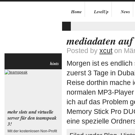
Home
LevelUp
News
mediadaten auf 
Posted by
xcut
on Mär
Morgen ist es endlich 
hints
zuerst 3 Tage in Duba
Reise dorthin mache 
normalen MP3-Player 
ich auf das Problem g
Memory Stick Pro DUO
mehr slots und virtuelle
server für den teamspeak
eine spezielle Ordners
3!
Mit der kostenlosen Non-Profit