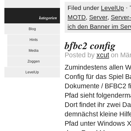
Filed under
LevelUp
· 
MOTD
,
Server
,
Server
kategorien
ich den Banner im Se
Blog
Hints
bfbc2 config
Media
Posted by
xcut
on Mär
Zoggen
Zumindestens allen Wi
LevelUp
Config für das Spiel 
Dokumente / BFBC2 fi
Pfad sieht folgende
Dort findet ihr zwei Da
demnächst kleine Hil
Pfad unter Windows XP