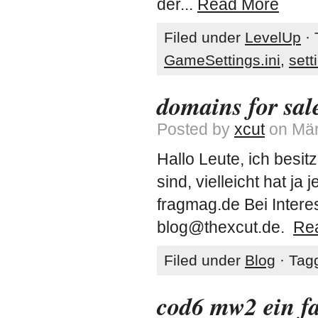
der...
Read More
Filed under
LevelUp
· 
GameSettings.ini
,
sett
domains for sal
Posted by
xcut
on Mär
Hallo Leute, ich besit
sind, vielleicht hat ja
fragmag.de Bei Intere
blog@thexcut.de.
Re
Filed under
Blog
· Tag
cod6 mw2 ein fa