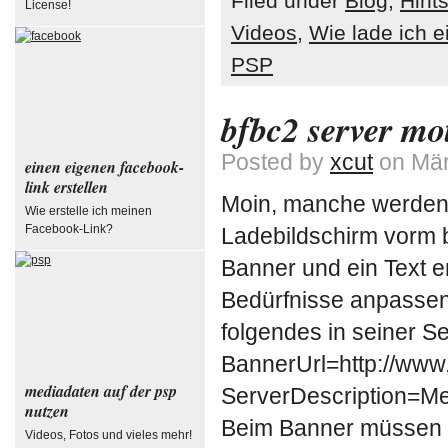
Filed under
Blog
,
Hint
License!
Videos
,
Wie lade ich 
PSP
bfbc2 server mo
Posted by
xcut
on Mär
einen eigenen facebook-
link erstellen
Moin, manche werden 
Wie erstelle ich meinen
Facebook-Link?
Ladebildschirm vorm b
Banner und ein Text e
Bedürfnisse anpassen
folgendes in seiner Se
BannerUrl=http://www
mediadaten auf der psp
ServerDescription=M
nutzen
Beim Banner müssen f
Videos, Fotos und vieles mehr!