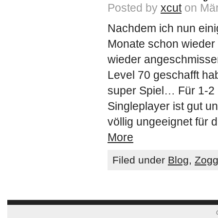
Posted by
xcut
on Mär
Nachdem ich nun einig
Monate schon wieder i
wieder angeschmissen
Level 70 geschafft ha
super Spiel… Für 1-2
Singleplayer ist gut u
völlig ungeeignet für 
More
Filed under
Blog
,
Zog